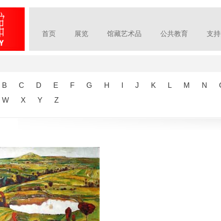
首页
展览
馆藏艺术品
公共教育
支持
B
C
D
E
F
G
H
I
J
K
L
M
N
W
X
Y
Z