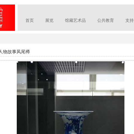
首页
展览
馆藏艺术品
公共教育
支持
人物故事凤尾樽