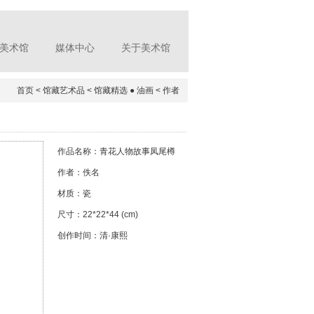
美术馆
媒体中心
关于美术馆
首页
< 馆藏艺术品 < 馆藏精选 ● 油画 < 作者
作品名称：青花人物故事凤尾樽
作者：佚名
材质：瓷
尺寸：22*22*44 (cm)
创作时间：清·康熙